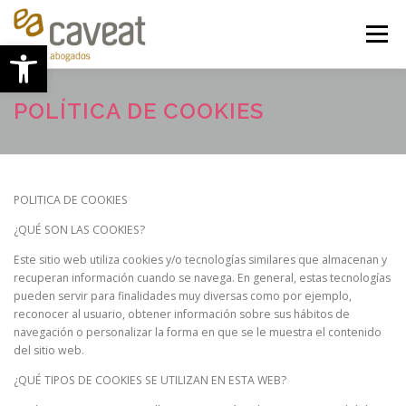
Saltar
al
Menú
Abrir barra de herramientas
contenido
ESPECIALIZACIÓN
LA FIRMA
EL EQUIPO
POLÍTICA DE COOKIES
BLOG
LA ACTUALIDAD
CONTACTO
POLITICA DE COOKIES
¿QUÉ SON LAS COOKIES?
Este sitio web utiliza cookies y/o tecnologías similares que almacenan y
recuperan información cuando se navega. En general, estas tecnologías
pueden servir para finalidades muy diversas como por ejemplo,
reconocer al usuario, obtener información sobre sus hábitos de
navegación o personalizar la forma en que se le muestra el contenido
del sitio web.
¿QUÉ TIPOS DE COOKIES SE UTILIZAN EN ESTA WEB?